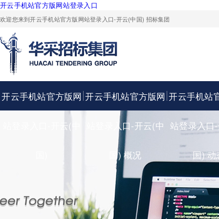
开云手机站官方版网站登录入口
欢迎您来到开云手机站官方版网站登录入口-开云(中国) 招标集团
开云手机站官方版网
开云手机站官方版网
开云手机站
站登录入口-开云(中
站登录入口-开云(中
站登录入口-
国)
国) 概况
国) 动