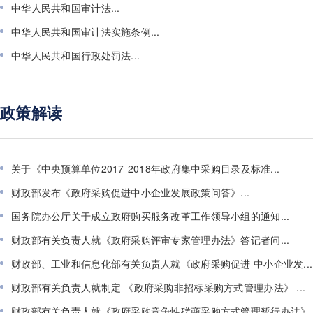
中华人民共和国审计法...
中华人民共和国审计法实施条例...
中华人民共和国行政处罚法...
政策解读
关于《中央预算单位2017-2018年政府集中采购目录及标准...
财政部发布《政府采购促进中小企业发展政策问答》...
国务院办公厅关于成立政府购买服务改革工作领导小组的通知...
财政部有关负责人就《政府采购评审专家管理办法》答记者问...
财政部、工业和信息化部有关负责人就《政府采购促进 中小企业发...
财政部有关负责人就制定 《政府采购非招标采购方式管理办法》 ...
财政部有关负责人就《政府采购竞争性磋商采购方式管理暂行办法》..