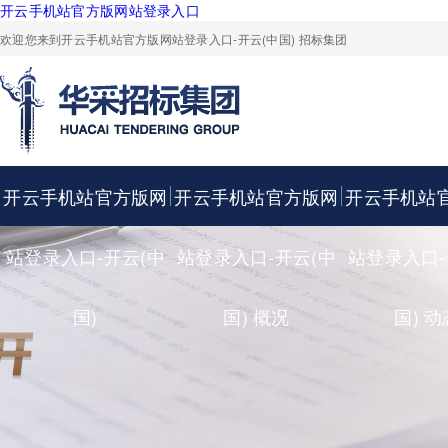
开云手机站官方版网站登录入口
欢迎您来到开云手机站官方版网站登录入口-开云(中国) 招标集团
开云手机站官方版网
开云手机站官方版网
开云手机站
站登录入口-开云(中
站登录入口-开云(中
站登录入口-
国)
国) 概况
国) 动