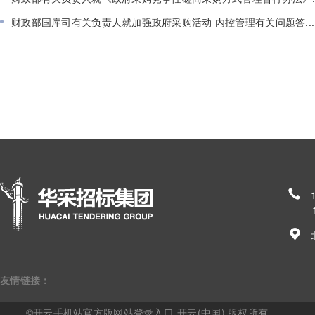
财政部国库司有关负责人就加强政府采购活动 内控管理有关问题答...
185
友情链接：
©开云手机站官方版网站登录入口-开云(中国) 版权所有