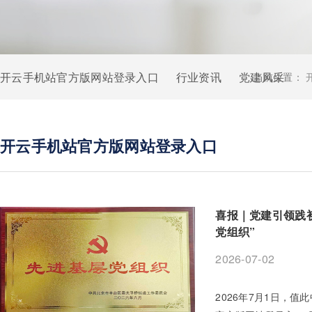
开云手机站官方版网站登录入口
行业资讯
党建风采
当前位置：
开云手机站官方版网站登录入口
喜报｜党建引领践初
党组织”
2026-07-02
2026年7月1日，