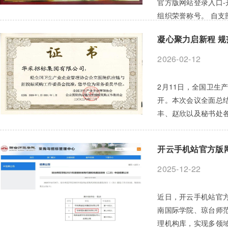
官方版网站登录入口-
组织荣誉称号。 自支
凝心聚力启新程 规
2026-02-12
2月11日，全国卫生
开。本次会议全面总结
丰、赵欣以及秘书处各
开云手机站官方版网
2025-12-22
近日，开云手机站官方
南国际学院、琼台师
理机构库，实现多领域