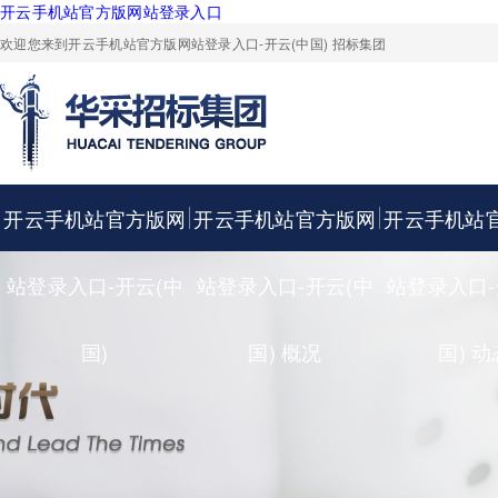
开云手机站官方版网站登录入口
欢迎您来到开云手机站官方版网站登录入口-开云(中国) 招标集团
开云手机站官方版网
开云手机站官方版网
开云手机站
站登录入口-开云(中
站登录入口-开云(中
站登录入口-
国)
国) 概况
国) 动